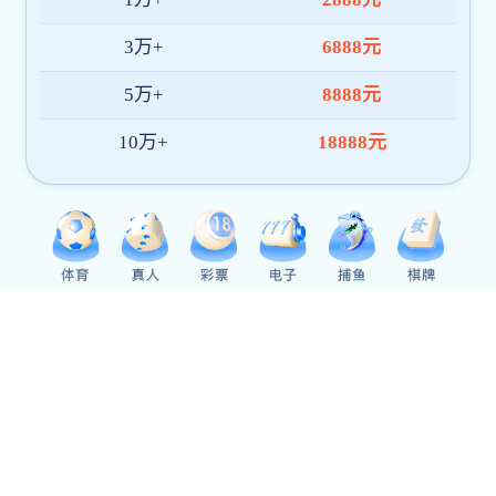
下保持冷静，并做出最合理的选择，将直
接决定他能否从一名“快马”进化为一名真正
的“关键先生”。
我们不能忽略一个微妙但至关重要的变
量：塞内加尔、乌拉圭以及同组其他对手
的后防线特点。伊纳基·威廉姆斯在面对不
同类型中卫时，表现会有所起伏。如果对
手后卫转身速度偏慢，或者与门将之间协
防默契不足，那么加纳队高效的反击战术
将如鱼得水，伊纳基·威廉姆斯的数据预测
将会极其亮眼。反之，若对手采用高位压
迫且整体防线移动迅速，压缩其冲刺空
间，那么他可能需要更多地回撤接应，利