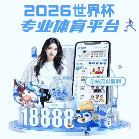
搜索与筛选...
加纳伊纳基威廉姆斯关键战
表现预测
2026-06-22 11:34
·
86
增量更新每次...
世界杯的战鼓擂响，非洲劲旅加纳队正蓄
势待发，而他们的锋线尖刀，伊纳基·威廉
姆斯，无疑将成为聚光灯下的焦点。这位