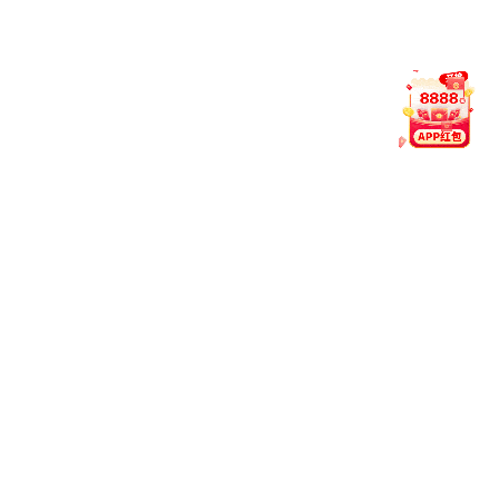
斯维拉尔球员观察：脚下出球决定上限
在世界足坛的版图上，门将位置的定义正在被急速
重写。昔日“一夫当...
2026-08-07