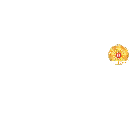
腾而失落的看台前所完成的壮举，必将是
经久不衰的经典篇章。
上一篇：
马竞欧洲豪门加时赛补时造点全场
下一篇：
加纳伊纳基威廉姆斯关键战表现预
智能赛程提醒
6月20日厄瓜多尔vs库拉索数据前瞻
2026世界杯阿利松面对苏格兰单刀球
2026世界杯塞内加尔伊拉克赛前盘口