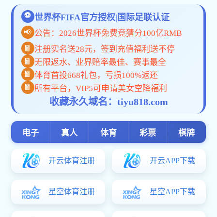
德甲劲旅在欧冠舞台上，用一场令人窒息
的点球大战，书写了属于客场作战的永恒
传奇。对手的主场看台，从最初的鼎沸呐
喊，逐渐演变为屏息凝神，直至最后的沸
腾狂潮——不是为主队，而是为那支在客
场完成封神的“狼堡”。这不仅仅是一场胜
利，这是一次关于信念、坚韧与客场定律
的完美诠释。
比赛从一开始就注定不会平淡。主队凭借
主场之利率先发难，每一次进攻都像是要
将沃尔夫斯堡的防线撕碎。然而，沃尔夫
斯堡展现出的纪律性与战术执行力，让对
手的狂轰滥炸屡屡无功而返。门兴的进攻