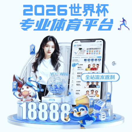
搜索与筛选...
特雷泽盖2026世界杯进球效
率分析
2026-06-22 11:59
·
89
增量更新每次...
在世界杯的历史长河中，总有一些名字如
同星辰般闪耀，他们用瞬间的爆发力定格
了永恒的荣耀。当球迷们将目光投向2026