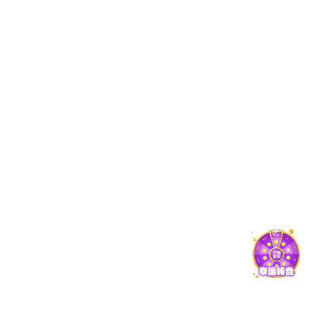
上一篇：
天津津门虎加时赛罗德里倒地铲射
下一篇：
6月25日瑞典vs日本黄牌预测
智能赛程提醒
阿甲中稳定的防守纪律，为何在对手变
西甲左脚边锋技术观察：与边后卫配合
马尔蒂尼资料整理：代表作品的关键助
女篮世界杯阵容分析信息
6月20日厄瓜多尔vs库拉索数据前瞻
2026世界杯阿利松面对苏格兰单刀球
2026世界杯塞内加尔伊拉克赛前盘口