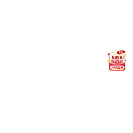
足总杯主场强队也会卡在射门地图
在绿茵世界的版图上，足总杯始终是一块充满奇迹
与“冷门”的温床，它...
2026-08-07
斯维拉尔球员观察：脚下出球决定上限