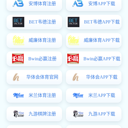
次碰撞都是他们证明自己的舞台，那种高
压环境、激烈的对抗、战术的博弈，锤炼
出他们超乎常人的心理素质与赛场洞察
力。当他们身披国家队战袍，在世界杯的
舞台上面对强敌时，在米兰德比中积累的
宝贵经验，便成为了最锋利的武器。
在小组赛的关键战役中，一位曾在米兰德
比中闪耀的亿元先生迎来了全面爆发。面
对对方严密的防守阵容，他并没有选择单
打独斗的蛮干，而是如同在德比战中做的
那样，巧妙地利用跑位撕扯防线，与队友
寻求精妙的撞墙配合。上半场临近尾声，
正是他在禁区前沿一次看似不经意的横向