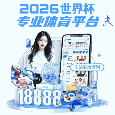
搜索与筛选...
米兰德比亿元先生爆发小组
赛
2026-06-08 15:07
·
104
增量更新每次...
卡塔尔世界杯的赛场上，总有那么一些瞬
间，能让数万人的喧嚣瞬间凝固，随后爆
发出山呼海啸般的欢呼。当国际米兰与AC