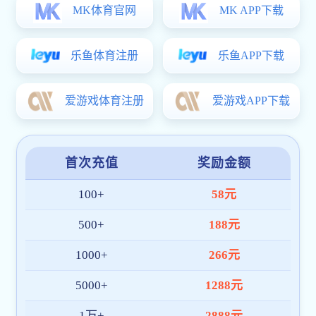
盘带，瞬间吸引了对方三名防守球员的注
意力，随即送出一记手术刀般的直塞，助
攻队友破门。这粒进球不仅打破了场上的
僵局，更彻底点燃了球队的士气。而在下
半场，当球队陷入被动，对方大举压上之
际，又是他凭借敏锐的嗅觉，在前场完成
一次关键的抢断，随后在距离球门25米处
拔脚怒射，皮球如出膛炮弹般直挂球门死
角。这一传一射，淋漓尽致地展现了他作
为亿元先生的全面技术与领袖气质，也为
球队最终锁定胜局立下了汗马功劳。
这场小组赛的爆发，看似偶然，实则必
然。回溯他的成长轨迹，在米兰德比这样