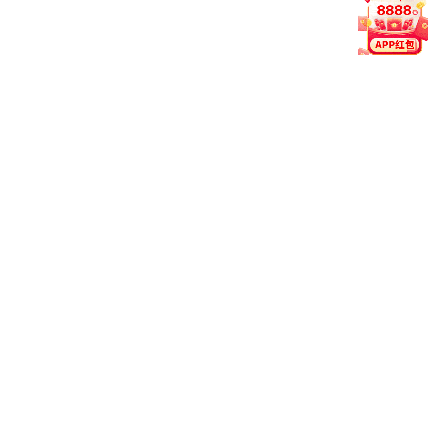
6月20日厄瓜多尔vs库拉索数据前瞻
在世界杯预选赛的激烈角逐中，每一场比赛都是通
往荣耀之路的关键一...
2026-07-26
2026世界杯阿利松面对苏格兰单刀球处理
当足球世界的目光聚焦于2026年美加墨世界杯的绿
茵场上，每一个瞬间...