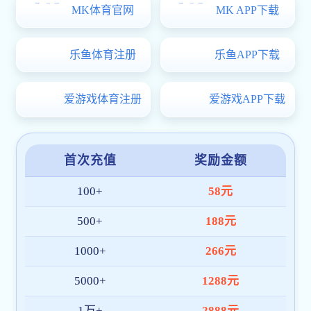
后卫们已经收缩到了禁区内，试图用人数
优势守住胜果。阿什拉夫面对两名防守球
员的包夹，并没有选择强行传中，而是做
了一个令人意想不到的假动作。他先是用
右脚向外拨球，佯装下底，当防守球员重
心偏移的瞬间，他迅速用左脚内侧送出一
记贴地弧线球。这记传球如同手术刀般精
准，绕过了前点所有防守球员，找到了后
点无人盯防的队友。后者拍马赶到，一脚
推射，皮球应声入网。整个王子公园球场
瞬间沸腾，从死寂到狂欢，只用了不到一
秒钟。这次阿什拉夫的妙传，成为了比赛
转折的关键节点。