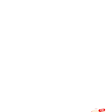
Telegram 频道
体育报道
足球第一现场
足球战意值
延伸阅读