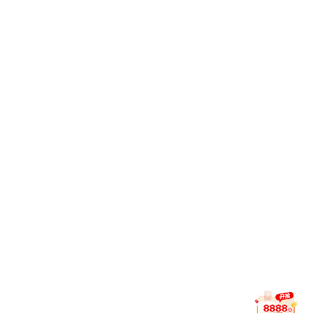
Telegram 频道
体育报道
足球第一现场
足球战意值
延伸阅读