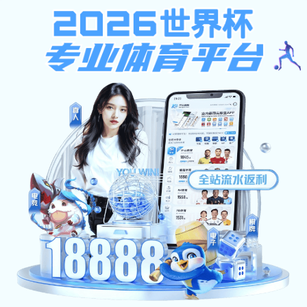
搜索与筛选...
穆西亚拉压哨进球洛杉矶银
河绝杀封神火药味足
2026-06-19 15:20
·
82
增量更新每次...
在足球的世界里，绝杀永远是最令人血脉
贲张的剧本。而当它与火药味、争议以及
超级球星的光芒交织在一起时，便成就了