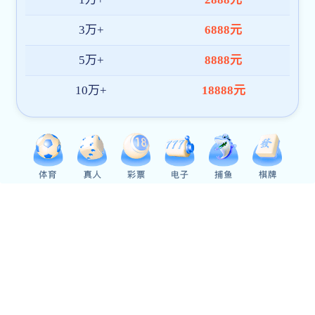
拥而上将他压在身下。然而，就在这狂欢
的背后，火药味骤然升级。对方的数名后
卫认为在进球前，穆西亚拉有推人犯规的
嫌疑，他们愤怒地冲向裁判理论，其中一
名情绪失控的球员甚至与银河队的进球功
臣发生了肢体推搡。双方替补球员纷纷冲
入场内，一时间场面混乱不堪。主裁判不
得不连出两张红牌，才将这场冲突平息下
来。从绝杀的狂喜到冲突的爆发，这场比
赛的戏剧性被推向了极致。
赛后，舆论的焦点自然而然地汇聚到了穆
西亚拉身上。这位年轻的德国天才，在被
租借至洛杉矶银河的这段时间里，展现出