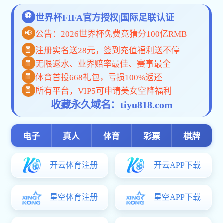
一场足以载入史册的经典战役。北京时间
今日清晨，洛杉矶银河坐镇主场迎战强
敌，在这场充满身体对抗与战术博弈的较
量中，德国新星贾马尔·穆西亚拉在伤停补
时阶段完成了一记压哨绝杀。这粒进球不
仅让全场陷入沸腾，更让整场比赛的火药
味在终场哨响时达到顶峰。这不仅是三分
到手的故事，更是一次关于意志、天赋与
激情的完美诠释。
比赛的前80分钟，局势一直处于微妙的平
衡之中。双方在中场展开了激烈的绞杀，
每一次铲球都带着不成功便成仁的决心。
洛杉矶银河虽然占据控球优势，但对手的