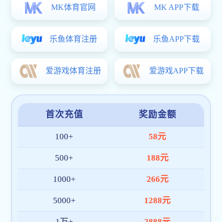
名后卫的夹击下未能顶正部位，皮球偏出
立柱。这看似一次无功而返的进攻，却悄
然点燃了穆西亚拉内心的火焰。仅仅两分
钟后，当主裁判已经将哨子含在嘴中，准
备结束常规时间时，洛杉矶银河发动了最
后一次进攻。左后卫助攻上前，一记精准
的弧线球送入禁区，人群中，穆西亚拉如
同鬼魅般出现在了最致命的位置。他不等
皮球落地，直接迎球怒射，皮球带着强烈
的旋转，擦着横梁下沿撞入网窝。1比0，
压哨绝杀！
这粒进球的瞬间，整个球场陷入了疯狂的
海洋。穆西亚拉脱衣狂奔庆祝，队友们蜂