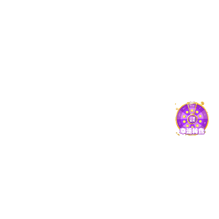
人而言，这粒进球是他履历上璀璨的一
笔；对于洛杉矶银河而言，这三分更是他
们向季后赛冲刺道路上的强心剂。足球就
是这样，你永远不知道下一秒会发生什
么。正是这种未知与悬疑，让全世界数十
亿人为之疯狂。今夜，穆西亚拉用一脚凌
空抽射，在洛杉矶的夜空下，刻下了属于
自己的传奇印记。
上一篇：
法国vs塞内加尔2026世界杯爆冷指
下一篇：