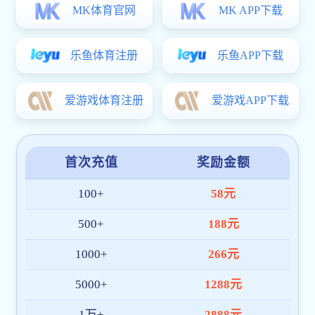
段单一的问题。这些细微的隐患，在平时
或许无伤大雅，但若在关键战役中被对手
精准捕捉，就足以酿成大祸。
反观塞内加尔，这支非洲冠军球队正在经
历着令人欣喜的蜕变。虽然马内因伤错过
了2022年世界杯的部分高光时刻，但塞内
加尔人用顽强的团队表现证明了他们绝非
“一个人的球队”。如今，随着库利巴利等老
将逐渐淡出，年轻一代如萨尔、迪亚、雅
克松等人迅速崛起，球队在保持传统非洲
劲旅强悍身体对抗的基础上，战术纪律性
与整体协作能力有了质的飞跃。塞内加尔
球员大多效力于欧洲五大联赛，他们对法