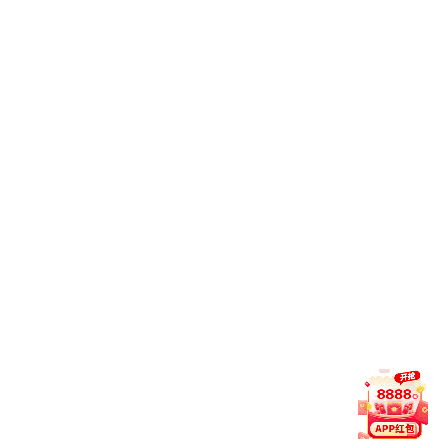
体育报道
足球第一现场
足球战意值
延伸阅读
足总杯主场强队也会卡在射门地图