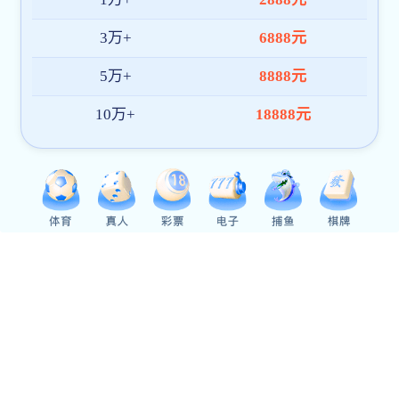
每一个人似乎都被这脚传球所蕴含的勇气
与自信所感染，奔跑更加积极，拼抢更加
凶猛。
赛后，这脚外脚背传中迅速成为了各大体
育媒体和社交平台的头条话题。专家们从
技术角度反复拆解特谢拉的这一脚触球，
讨论其脚腕的运用、击球点的精准以及身
体重心的控制。对于普通球迷而言，他们
更乐于享受这种瞬间的美感与冲击力。山
东泰山球迷的反应尤其耐人寻味。在球队
可能面临困境或关键时刻，这样一次充满
想象力的个人表演，无疑是一剂强心针。
它重新唤起了球迷对于球队能够扭转乾