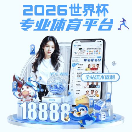
搜索与筛选...
萨卡鱼跃冲顶意大利卫冕冠
军火药味足
2026-06-23 14:12
·
81
增量更新每次...
前言：当意大利的蓝色战袍与非洲雄狮的
怒吼在绿茵场上激烈碰撞，世界杯的赛场
上从不缺少故事。而在本届世界杯的一场