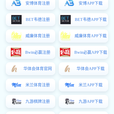
阿森纳天才少年的每一次触球，似乎都在
撩拨着意大利球迷紧绷的神经。而意大利
队显然对此有所准备，他们的中场拦截变
得异常凶狠，每一次身体对抗都伴随着激
烈的言语交锋，场上火药味十足。从开场
不到十分钟的一次拼抢导致双方球员围拢
争执，到随后边裁接连举旗示意越位引发
替补席的不满，空气中的紧张感几乎凝
固。这种情绪，正是足球场上最原始的魅
力所在。
转折点出现在上半场的一个关键时刻。英
格兰队获得一次前场右侧的角球机会。皮
球带着强烈的旋转飞向禁区中路，在防守