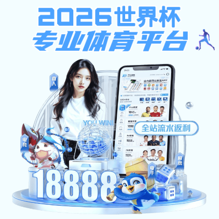
搜索与筛选...
费南多混战救主，泰山绝境
求生
2026-06-09 17:25
·
76
增量更新每次...
在足球的世界里，绝境往往最能考验一支
球队的血性与智慧。当比赛的天平倾斜至
极限，当命运似乎已提前宣判，真正的英