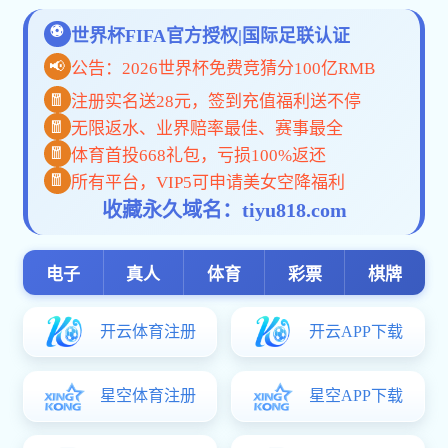
雄会从混战中挺身而出，用一己之力扭转
乾坤。费南多的这次救主，将泰山从悬崖
边缘拉回，留下的不仅是一场比赛的胜
利，更是一个关于坚韧与重生的故事。本
文，将带你深入解读这场充满戏剧性的较
量。
中国足球的赛场上，总有一些时刻让人屏
息。那是在一场关乎亚冠资格的焦点战
中，山东泰山队遭遇了前所未有的困境。
开场仅二十分钟，对手便以精准的配合撕
开防线，两球领先的比分让主场球迷陷入
了沉默。泰山队的球员们在场上显得急躁
与茫然，传球失误频频，中场组织几近瘫