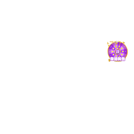
女篮世界杯阵容分析信息
6月20日厄瓜多尔vs库拉索数据前瞻
敏感数据前端展示自动脱敏。
历史可检索
Telegram 频道
体育报道
足球第一现场
足球战意值
延伸阅读