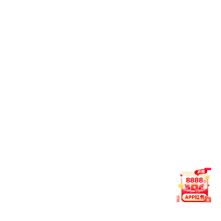
延伸阅读
足总杯主场强队也会卡在射门地图
在绿茵世界的版图上，足总杯始终是一块充满奇迹
与“冷门”的温床，它...
2026-08-07