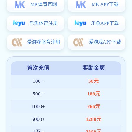
则耐心地寻找机会，她们的足球哲学始终
建立在控球的底座上。比赛进入最后十分
钟，当所有人都以为比赛可能要进入加时
赛时，真正的剧本被写就。第87分钟，西
班牙女足在中场完成断球，皮球交到右边
路，进攻球员顺势起球传向禁区。就在英
格兰防守球员准备争顶解围时，一个身影
灵巧地出现在禁区弧顶——邦马蒂没有选
择直接射门，而是在电光火石间观察到队
友的跑位，她用右脚外脚背送出一记轻巧
的挑传，皮球划出完美的抛物线，越过两
名英格兰中卫的头顶，精准地落向禁区后
点。另一侧插上的队友心领神会，迎着下
落的皮球，一脚凌空垫射，皮球应声入