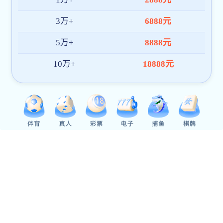
现同样值得大书特书。面对武汉三镇拥有
多名国脚级别攻击手的豪华阵容，泰山队
的后防线展现出了罕见的韧性与纪律性。
他们通过整体的收缩与区域协防，成功切
断了武汉三镇核心球员之间的传球路线。
即使武汉三镇在落后之后发起了潮水般的
猛攻，山东泰山的门将也多次上演精彩扑
救，力保球门不失。可以说，这场胜利是
团队足球的胜利，是整体战术执行力的胜
利。在“天王山战役”这种级别的较量中，往
往比的就是谁犯的错误更少，谁的意志力
更坚强。
技术统计也印证了比赛过程的胶着。控球