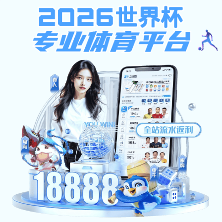
搜索与筛选...
费南多反越位破门山东泰山
击败武汉三镇天王山战役
2026-06-14 14:24
·
69
增量更新每次...
在中国足球超级联赛的赛场上，一场被球
迷们称为“天王山战役”的焦点对决刚刚落下
帷幕。山东泰山凭借费南多一次精妙的反