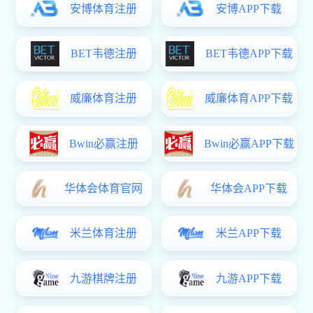
作为卫冕冠军，也毫不示弱，他们利用中
场强硬的拦截和快速反击，频频制造险
情。比赛的节奏被拉得飞快，每一次球权
的转换都伴随着肌肉的碰撞与战术的拉
扯。在这种高强度对抗下，任何一个微小
的失误都可能决定比赛的走向。就在所有
人都以为半场将以平局收场时，费南多站
了出来。这粒反越位破门，不仅打破了场
上的僵局，更成为整场比赛的转折点。
我们来复盘一下这个关键的进球过程。第
43分钟，山东泰山队在后场断球后迅速发
动反击，中场核心送出一记极具穿透力的
直塞球。此时，费南多像一道闪电般从武