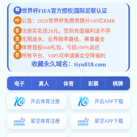
越位破门，以1比0的比分力克武汉三镇，
这场胜利不仅点燃了济南奥体中心的激
情，更让整个联赛的争冠格局产生了微妙
的变化。对于关注中超的球迷而言，这不
仅仅是一场比赛，更像是一部浓缩了战术
博弈与个人英雄主义的足球史诗。现在，
就让我们一同走进这场比赛的每一个关键
时刻，解析这粒价值千金的进球背后，究
竟隐藏着怎样的智慧与汗水。
从开场哨响的那一刻起，双方球队就展现
出了极高的战术素养和争胜欲望。山东泰
山队坐拥主场之利，在球迷震耳欲聋的助
威声中，主动寻求进攻机会。而武汉三镇