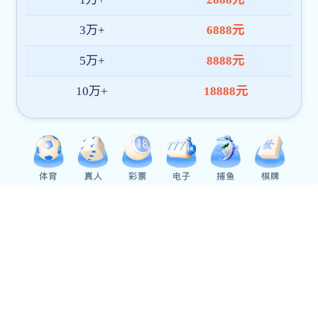
轻一推，皮球贴着草皮滚入远角——1比
0！整个球场瞬间沸腾，小图拉姆的这脚推
射，像一把手术刀般精准地切开了比赛的
僵局。
这个进球释放了法国队身上所有的压力。
如果说上半场的高卢雄鸡还在试探和犹
豫，那么下半场的他们彻底找回了冠军的
心气。小图拉姆在进球后并没有独自庆
祝，而是迅速指向助攻的特奥，随后全队
围成一圈——这种团队氛围正是法国队最
需要的胶合剂。下半场，法国队的攻防转
换明显提速，坎特在中场的覆盖范围再次
诠释了“覆盖地球”的称谓，而楚阿梅尼则用