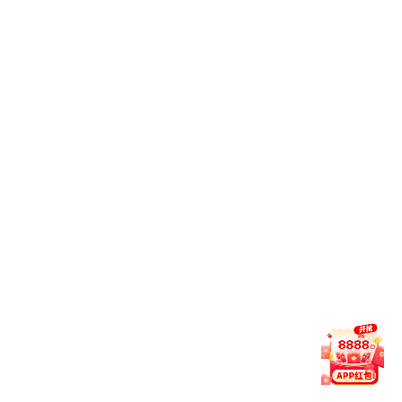
体育报道
足球第一现场
足球战意值
延伸阅读
足总杯主场强队也会卡在射门地图
在绿茵世界的版图上，足总杯始终是一块充满奇迹