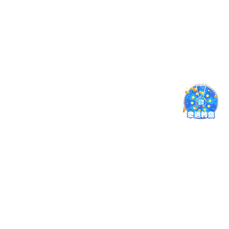
央，导致后点出现真空区域。而小图拉姆
恰恰利用了这个空当，完成了从接球到调
整再到射门的连贯动作。对于法国队而
言，这场胜利的意义远不止三分。它在小
组赛阶段就确立了球队的战术弹性：当姆
上一篇：
内马尔爆发助利雅得新月国王杯狂
下一篇：
巴西阿根廷对攻马丁内利精彩集锦
智能赛程提醒