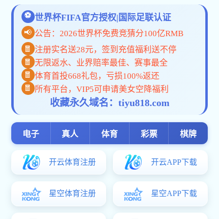
——小图拉姆，他用一脚冷静的推射，为
法国队带来了本届赛事的首场胜利。这不
仅是一场比赛的胜利，更像是欧洲杯经典
之夜中一段不可复制的叙事，承载着无数
球迷的期待与激情。让我们一起走进这个
夜晚，感受那份属于足球的纯粹与震撼。
2024年欧洲杯的赛程如火如荼地进行，卫
冕冠军法国队却在开局阶段遭遇了意想不
到的阻力。首战面对奥地利，高卢雄鸡虽
然凭借对方的一记乌龙球勉强拿下三分，
但场上的表现并不令人信服。进攻端缺乏
锐利度，中场衔接显得滞涩，尤其是核心
姆巴佩在意外鼻梁骨折后，整支球队的战