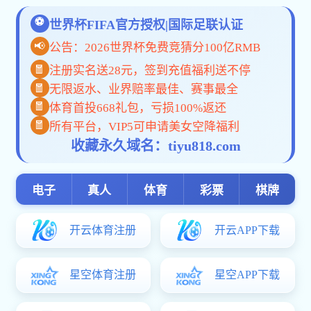
拉伯与乌拉圭这两支风格迥异的球队被命
运安排在同一条晋级路线上时，一场关于
坚韧与技术、热血与经验的足球史诗便悄
然拉开序幕。这不仅是一场比赛的复盘，
更是一次对足球世界冷酷与温情并存法则
的深度探秘。
回顾2018年俄罗斯世界杯，A组的出线形
势堪称戏剧性的教科书。沙特队带着亚洲
劲旅的荣耀与压力登场，却在首战中被东
道主俄罗斯以5比0的悬殊比分击溃，看似
已经提前踏上了回家的航班。而乌拉圭，
这支拥有苏亚雷斯和卡瓦尼双枪的南美传
统豪门，则在首轮以1比0小胜埃及，稳步