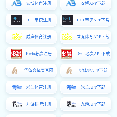
在禁区内接到B席的精准传中，用一记势大
力沉的头球攻破了对方门将的十指关；下
半场第67分钟，他又在一次快速反击中，
用冷静的左脚低射完成梅开二度。这两粒
进球，不仅仅是比分牌上的跳动数字，更
是对葡萄牙进攻体系的一次完美诠释。若
塔的跑位、抢点能力与C罗、菲利克斯等队
友形成了恐怖的化学反应，让对手的防线
顾此失彼。赛后统计显示，若塔的进球转
化率高达令人咋舌的40%，这在世界杯的
舞台上几乎是一个神话般的数据。他的出
色发挥，也直接带动了全队士气的飙升，
葡萄牙队正以不可阻挡的气势冲击着更高
目标。