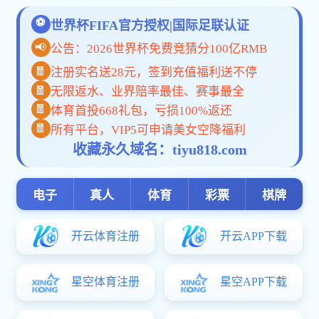
锋号角，能否在韩国队精密如机械的防线
肋部，炸开那道通往球门的血路？这不仅
仅是一场关于速度与身体的博弈，更是一
次对空间利用率的顶级数学推算。喀麦隆
人的个人能力能否成为撕开亚洲铁幕的尖
刀？我们不妨从射门数据的维度，揭开这
场对决的神秘面纱。
马塞科的技术特点，决定了他天然就是肋
部空间的“爆破手”。这位以爆发力和持球推
进见长的攻击手，几乎从不为边路的纠缠
所困。他的核心逻辑在于，通过中锋的回
撤拉扯，在对手后卫线与中场线之间那道
名为“肋部”的黄金走廊里制造混乱。面对韩