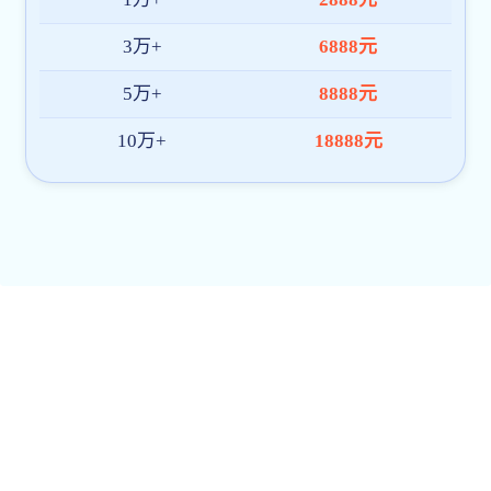
成为一颗随时引爆的定时炸弹。预估他在
这场比赛中的场均射门次数将维持在两到
三次左右，但真正的威胁不在于数量，而
在于这些射门是否发生在对手肋部被拉开
的瞬间。
当然，不能只片面地歌颂马塞科的勇猛，
还要剖析韩国队防线的软肋是否具备足够
的“可打性”。韩国队的战术纪律让他们极少
在正面防守中出现大规模漏人，但他们有
一个致命的逻辑陷阱：为了维持高位压迫
的侵略性，中前场球员偶尔会丢失对后插
上球员的跟踪，而这种丢失，往往就发生
在放空了肋部空间的时候。换句话说，韩