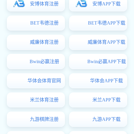
国队，这套理论尤其值得玩味。韩国人的
防守体系向来以整体移动和层次感著称，
尤其是两名中后卫与边后卫之间的肋部区
域，往往是他们布防的重中之重。然而，
体系再精密也惧怕个体天赋的碾压。马塞
科一旦在肋部接球，他的第一选择永远是
内切向球门方向。从他的历史射门热图来
看，大量射门集中在禁区左侧肋部区域，
且射门方式多以低射和兜射远角为主。这
种攻击方式，恰好对上韩国队后卫在回收
过程中偶尔暴露出的重心不稳的问题。一
旦太极虎的防线被拖入高频的横移节奏，
马塞科便能在电光火石间找到起脚的空
当。