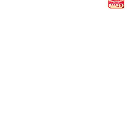
足总杯主场强队也会卡在射门地图
在绿茵世界的版图上，足总杯始终是一块充满奇迹
与“冷门”的温床，它...
2026-08-07
斯维拉尔球员观察：脚下出球决定上限
在世界足坛的版图上，门将位置的定义正在被急速
重写。昔日“一夫当...