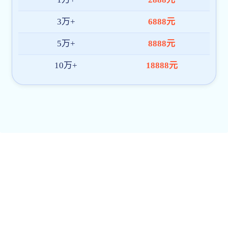
进攻体系上已经愈发成熟。对于国际米兰
来说，这场失利无疑是一次沉重的打击。
他们在本赛季首次被同城对手双杀，战术
上被完全克制，球员在场上的表现也略显
急躁和缺乏章法。
但足球的魅力就在于，它永远会给强者证
明自己的机会。AC米兰用一座实至名归的
超级杯冠军，向所有质疑者作出了最有力
的回应。这场胜利不仅为球队带来了自
2021-22赛季意甲夺冠后的又一座重要奖
杯，更重要的是，它证明了球队在强强对
话中已经具备了稳定的心理素质和高效的
战术执行力。对于主教练皮奥利而言，这