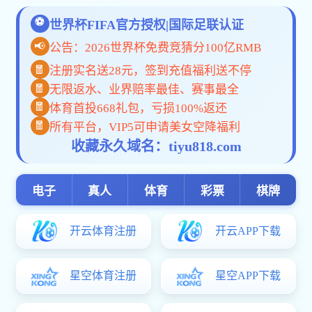
在意大利超级杯决赛中确立胜局的关键时
刻。北京时间1月7日凌晨，红黑军团以3-0
的比分干净利落地击败了国际米兰，不仅
完成了对同城死敌的“双杀”，更将2024年
意大利超级杯冠军奖杯收入囊中。这场胜
利的意义远不止一座奖杯，它象征着AC米
兰在战术成熟度与关键比赛掌控力上的质
变，也为球队本赛季的征程注入了一剂强
心针。
从比赛第一分钟起，AC米兰就展现出了与
联赛中截然不同的精神面貌。主教练皮奥
利的战术部署极具针对性：中场通过高强
度的逼抢切断国米攻防转换的枢纽，边路