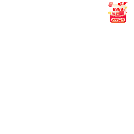
斯维拉尔球员观察：脚下出球决定上限
在世界足坛的版图上，门将位置的定义正在被急速
重写。昔日“一夫当...
2026-08-07