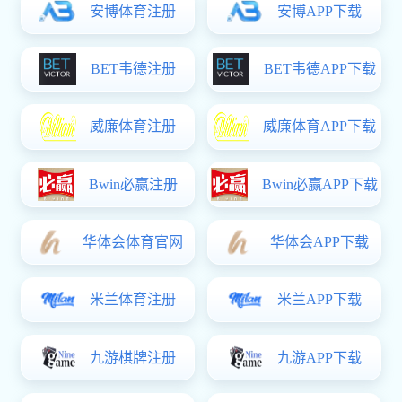
阿贾克斯新星们开始接管比赛。年仅19岁
的攻击手在边路如入无人之境，他的一次
强行内切后爆射，球击中横梁下沿弹入网
窝，将比分扳平。这粒进球不仅唤醒了队
友，更点燃了看台上近五万名球迷的热
情。伤停补时第3分钟，当所有人都以为比
赛要进入加时赛时，阿贾克斯获得前场任
意球。一名替补登场的年轻中场以一记堪
称完美的弧线球绕过人墙，直挂死角——2
比1，绝杀！这是属于青春的风暴，更是阿
贾克斯青训体系又一次璀璨的绽放。
仅仅几小时后，鹿特丹的费耶诺德也上演
了属于自己的神剧情。如果说阿贾克斯的