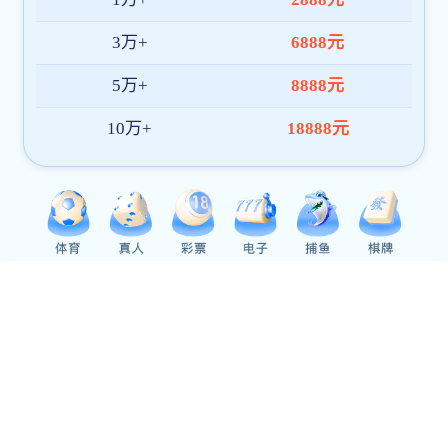
次简洁的一脚传递后，由边路插上的后卫
完成了一记低平球传中，埋伏在后点的费
耶诺德新星拍马赶到，用一记鱼跃冲顶将
球砸入网窝。3比2，读秒绝杀！整个客队
看台陷入沸腾，费耶诺德的球员们疯狂地
叠罗汉庆祝，他们用不屈的精神证明了荷
兰足球的力量。
这一夜，荷甲联赛的尊严与魅力被无限放
大。阿贾克斯与费耶诺德不仅仅是两支传
统豪门，他们更是荷兰足球新星们的孵化
器。在这场比赛中，我们看到了为什么荷
甲总是能持续产出震撼欧洲的天才球员。
从阿贾克斯青训营的精密系统，到费耶诺