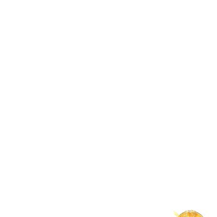
些新秀的名字，他们会想起这个疯狂的夜
晚：在同一个比赛日，荷甲双雄用几乎是
同一个剧本——逆转、绝杀、晋级，征服
了所有观众。这正是足球最纯粹的魅力所
在，无关战术板上的数据，只关乎那颗永
不放弃的冠军之心。
上一篇：
普利西奇禁区推射米兰一球小胜拉
下一篇：
河南队两球完胜山东泰山争冠变天