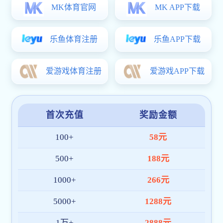
中前场球员能否获得宝贵的起脚空间。
然而，进攻节奏的带动并非只靠单点爆
破。加拿大需要中后场提供足够快的出球
速率，给
阿方索戴维斯
创造“一对一”或者
“二打一”的起速环境。如果加拿大的传导球
过于拖沓，波黑的防线将有机会完成整体
后撤与重新扎紧篱笆，将比赛拖入沉闷的
阵地战泥潭。波黑球员的经验在于，他们
会用犯规或战术性压迫，将
阿方索戴维斯
的接球位置逼到远离禁区的边线附近。若
如此，即便他能过人如麻，也无法直接改
变禁区内的防守密度。波黑的防守策略或
许不是完全限制戴维斯的突破，而是限制