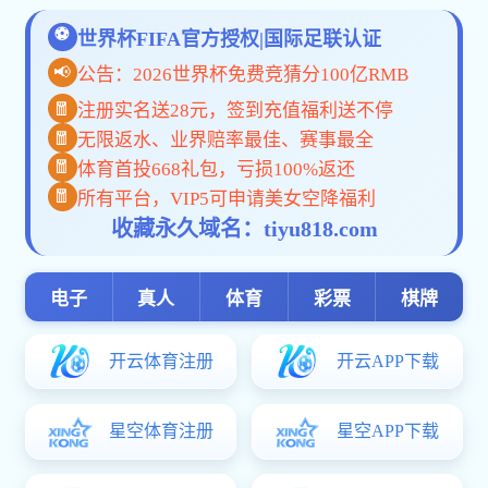
机的国际友谊赛即将打响——塞内加尔对
阵伊拉克。这不仅仅是一场简单的热身，
更是两股足球哲学在烈日下的激烈碰撞。
对于资深球迷与投注者而言，这场比赛的
核心悬念并非胜负本身，而是隐藏在数据
背后的真实力量对比。今天，我们就从专
业视角切入，深度解析这场
赛前赔率前
瞻
，为你拨开迷雾，直击核心价值的博弈
点。
从纸面实力来看，塞内加尔无疑是占据优
势的一方。作为非洲杯冠军的常客，他们
阵中拥有多名在欧洲五大联赛效力的顶级
球员，马内、库利巴利等人的存在让这支