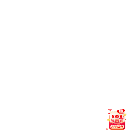
足总杯主场强队也会卡在射门地图
在绿茵世界的版图上，足总杯始终是一块充满奇迹
与“冷门”的温床，它...
2026-08-07
斯维拉尔球员观察：脚下出球决定上限