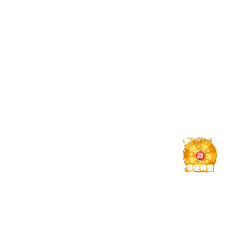
下一篇：
楚阿梅尼面对塞内加尔能否稳定中
智能赛程提醒
足总杯主场强队也会卡在射门地图
斯维拉尔球员观察：脚下出球决定上限
阿甲中稳定的防守纪律，为何在对手变
西甲左脚边锋技术观察：与边后卫配合
马尔蒂尼资料整理：代表作品的关键助
女篮世界杯阵容分析信息
6月20日厄瓜多尔vs库拉索数据前瞻
敏感数据前端展示自动脱敏。