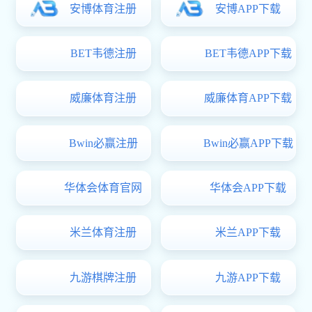
球队的攻防两端都具备了极高的战术执行
力。然而，足球从来不是简单的球星堆砌
游戏。伊拉克队虽然在世界排名上略逊一
筹，但他们拥有独特的西亚足球韧性，防
守反击的执行力以及团队协作的默契程
度，往往能让他们在面对强敌时爆发出惊
人的能量。因此，研究这场
赛前赔率前
瞻
，我们不能仅仅被名气所迷惑，更需要
深挖球队近期的状态、阵容完整度以及战
术契合度。
翻开最新的数据表单，主流机构初始开出
的组合多倾向于主队让半球或半一，这反
映出市场对塞内加尔实力的认可。但值得