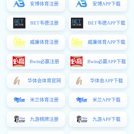
锋线到后防，几乎每一个位置都坐拥世界
级球星。他们的进攻如同亚马逊河的奔
流，灵动的盘带、精妙的传切配合以及摧
枯拉朽的终结能力，构成了让任何对手闻
风丧胆的立体攻击群。在中场，巴西球员
具备极强的控制力，他们能通过细腻的脚
下技术稳稳掌控比赛节奏，将对手的防线
一步步蚕食。而在防守端，巴西队的后防
线不仅拥有出色的个人防守能力，更在协
防与补位上展现出极高的战术素养。这种
体系化的强大，使得巴西队在面对大多数
对手时，都具备绝对的统治力。
反观海地队，他们的世界排名与足球底蕴