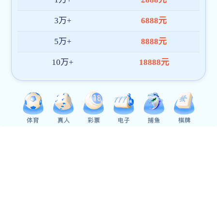
这场实力对比中唯一的生存之道。
然而，足球比赛从来不是简单的算术题。
尽管巴西队占据绝对的实力优势，但他们
不能重蹈轻敌的覆辙。历史上，强队阴沟
翻船的例子不胜枚举。海地队虽然整体实
力有限，但他们拥有一种“光脚不怕穿鞋”的
搏命心态。在这种心态下，他们可能会在
比赛开局阶段采取全场紧逼，试图在气势
上压制巴西。对于巴西队而言，如何尽快
打破僵局、掌握主动权至关重要。如果他
们陷入与对手肉搏的泥潭，导致进攻组织
变得滞涩，那么比赛的悬念就会被保留。
与此同时，定位球也是海地队可能“偷鸡”的