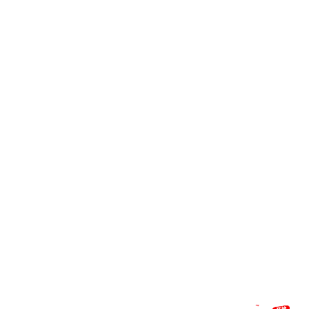
历史可检索
Telegram 频道
体育报道
足球第一现场
足球战意值
延伸阅读