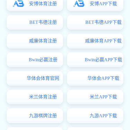
看，韩国队的实力定位并未因核心缺阵而
大幅下滑，机构给出的初盘多以平手盘或
主队受让平半起步，这反映出市场对双方
实力的谨慎评估。然而，随着比赛临近，
盘口微调至主队受让半球，这一变化值得
警惕：它可能暗示着捷克队的客场优势被
进一步放大，或者韩国队内部存在未公开
的伤病或战术调整。对于投注者而言，韩
国队的主场氛围向来狂热，但盘口的倾斜
往往意味着专业机构对基本面有更深层的
判断。
捷克队历来以硬朗的防守和高效的防反闻
名。虽然在欧洲杯预选赛中表现起伏，但