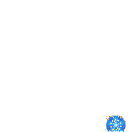
则与变数中写就如诗的篇章。而理性的盘
口洞察，不过是陪你在这条热爱之路上，
走得更稳一点。
上一篇：
莫德里奇面对巴拿马防线能否破解
下一篇：
恩博洛面对波黑防线能否提高终结
智能赛程提醒
足总杯主场强队也会卡在射门地图
斯维拉尔球员观察：脚下出球决定上限