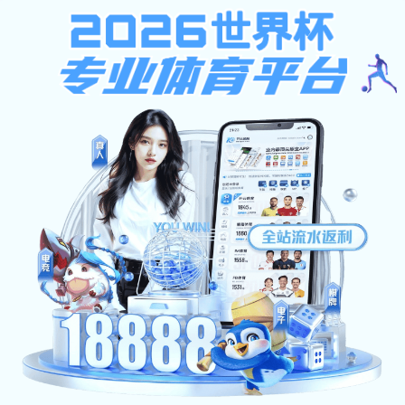
搜索与筛选...
6月11日韩国捷克赛前盘口提
醒
2026-07-02 11:59
·
95
增量更新每次...
前言：当世界杯的战鼓在六月的绿茵场上
敲响，一场看似平常的友谊赛却暗藏玄
机。韩国队与捷克队，两支风格迥异的球