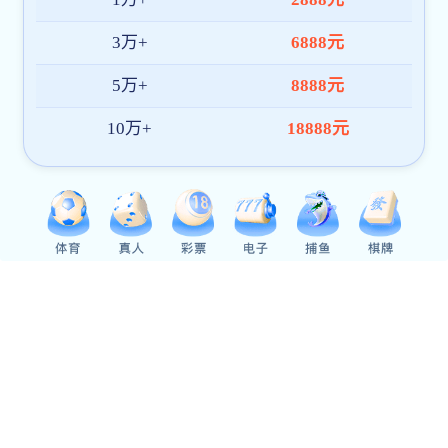
铲射入网，2比2！这个进球让韩国青年队
的教练组陷入了沉默。此时的青年亚冠赛
场，早已不属于所谓的明星球员，而是属
于永不放弃的团队。
最激动人心的时刻出现在第82分钟。当时
中国队在中场断球后迅速组织进攻，前锋
在禁区弧顶处接到了队友的传球。他稍作
调整，观察到对方门将站位略微靠前，随
后拔脚怒射，皮球划出一道诡异的弧线，
直挂球门死角。3比2！中国队完成了超级
大逆转！这一刻，整座球场陷入了沸腾，
替补席上的球员们冲入场内，与场上队员
紧紧拥抱在一起。韩国青年队的三叉戟在