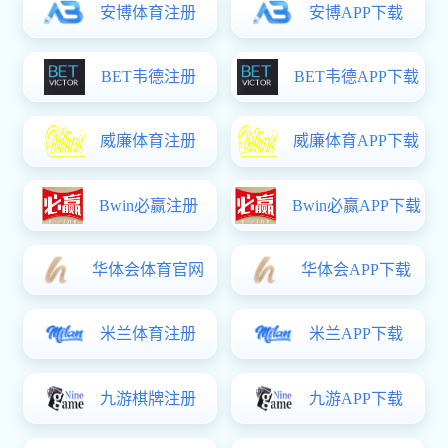
便通过一次精妙的团队配合，由三叉戟中
的核心球员打入一球，点燃了现场韩国球
迷的热情。随后的二十分钟里，韩国队持
续施压，他们的高位逼抢让中国队的出球
变得异常困难。然而，中国队的年轻小伙
们并未因此慌乱，他们在场上不断呼喊、
调整，主教练在场边也频频用手势传递战
术信号。这种临危不乱的气质，正是青年
亚冠赛场最宝贵的财富。上半场结束前，
韩国队凭借三叉戟的又一次配合扩大了比
分，2比0的领先优势让胜利的天平似乎已
经彻底倾斜。
下半场易边再战，中国队的球员们仿佛变