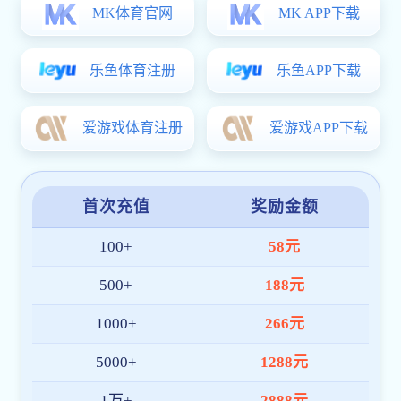
了一支队伍。他们不再忌惮韩国青年队的
高压，而是用更加积极的跑动和更加大胆
的传球来化解危机。第55分钟，中国队在
前场获得了一次宝贵的任意球机会，皮球
精准地吊入禁区，埋伏在后点的球员高高
跃起，将球狠狠砸入网窝。1比2，比分被
改写，这粒进球瞬间点燃了中国队的士
气。随后的十分钟内，中国队的中场如同
安上了马达，不断冲击着韩国队的防线。
韩国队的三叉戟虽然依旧在寻求反击机
会，但他们的体能明显开始下降。第68分
钟，中国队打出一次教科书般的快速反
击，边路球员下底传中，中路包抄的球员