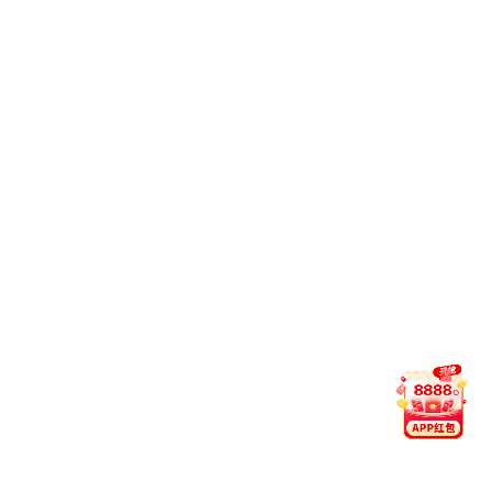
延伸阅读
足总杯主场强队也会卡在射门地图
在绿茵世界的版图上，足总杯始终是一块充满奇迹
与“冷门”的温床，它...
2026-08-07