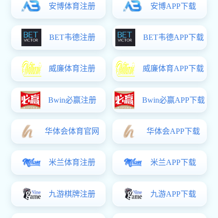
将皮球拨出了立柱。这记神扑彻底浇灭了
阿贾克斯的士气，也成为了整场比赛的胜
负手。
从技战术层面分析，埃因霍温在这场欧联
杯较量中展现出了极高的战术素养。主帅
博斯采用了极具针对性的高位逼抢策略，
切断了阿贾克斯中场与前锋线之间的联
系。尤其是针对对方核心塔迪奇的限制，
埃因霍温的防守球员采取了贴身紧逼和多
人包夹的战术，让这位经验丰富的进攻组
织者整场都没能获得太好的出球空间。数
据显示，塔迪奇全场比赛的传球成功率不
足75%，这在他近几个赛季的欧联杯比赛