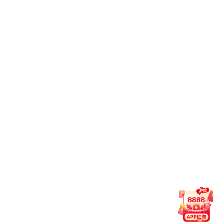
足总杯主场强队也会卡在射门地图
在绿茵世界的版图上，足总杯始终是一块充满奇迹
与“冷门”的温床，它...
2026-08-07