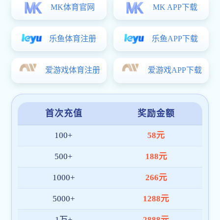
中实属罕见。
阿贾克斯方面并非没有机会，但他们在把
握关键球能力上的欠缺，让他们付出了惨
痛的代价。全场比赛阿贾克斯的控球率高
达62%，射门次数也以15比8领先，但真正
威胁到球门的射门却寥寥无几。反观埃因
霍温，他们在攻防转换中的效率令人惊
叹。前锋洛萨诺利用速度多次撕开对手防
线，虽然最终没能取得进球，但他的存在
牵制了阿贾克斯大量防守兵力。这支埃因
霍温在主场踢出了近年少见的整体性和纪
律性，比赛末段甚至还有多次扩大比分的
机会。