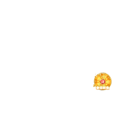
下一篇：
友谊赛杯赛德国格鲁吉亚老将压阵
智能赛程提醒
足总杯主场强队也会卡在射门地图
斯维拉尔球员观察：脚下出球决定上限
阿甲中稳定的防守纪律，为何在对手变
西甲左脚边锋技术观察：与边后卫配合
马尔蒂尼资料整理：代表作品的关键助
女篮世界杯阵容分析信息
6月20日厄瓜多尔vs库拉索数据前瞻