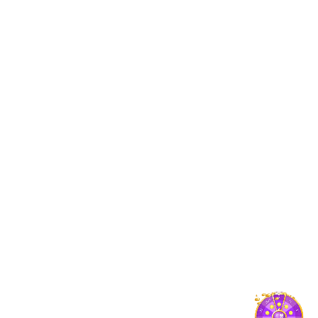
们既能看到经典的影子，又能嗅到未来的
芬芳。当大都会球场的灯光逐渐暗淡，球
迷们或许还在回味那一记挑射的美妙弧线
——它不只是比赛的一部分，更是足球词
典里永不褪色的章节。
上一篇：
中国女足vs日本女足奥运决赛巅峰
下一篇：
奥蓬达远射轰门莱比锡击败沃尔夫
智能赛程提醒