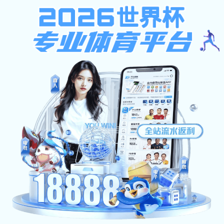
搜索与筛选...
克瓦拉终场冲突那不勒斯淘
汰劲敌意甲高光集锦
2026-06-29 07:51
·
83
增量更新每次...
当足球世界的目光聚焦于亚平宁半岛，那
不勒斯与劲敌之间的这场巅峰对决，注定
将成为意甲高光时刻中浓墨重彩的一笔。