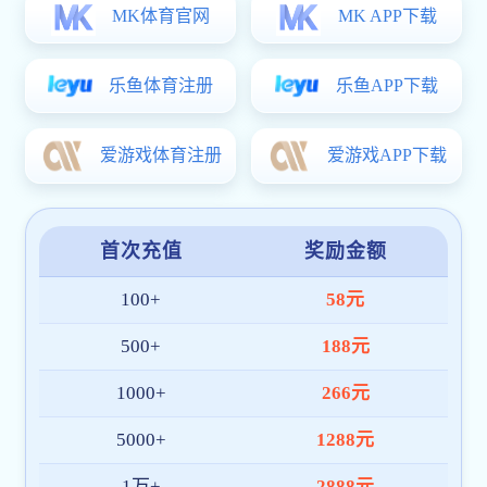
出一记精准的传中，可惜中路的包抄稍稍
慢了半拍。尽管如此，这次进攻如同一个
信号，预示着那不勒斯即将掀起一波又一
波的高潮。对手的防线在持续的压力下开
始出现松动，体能的下滑也使得他们的战
术执行力大打折扣。意甲联赛的高强度对
抗在此刻体现得淋漓尽致，每一次拼抢、
每一次拦截都关乎着最终的胜负走向。
比赛进入最后十分钟，场上气氛已经白热
化。就在所有人都以为比赛将以平局收场
时，那不勒斯迎来了属于他们的“终场冲突”
时刻。一次看似平常的边线球机会，经过
几脚迅速的短传配合，皮球来到了禁区弧