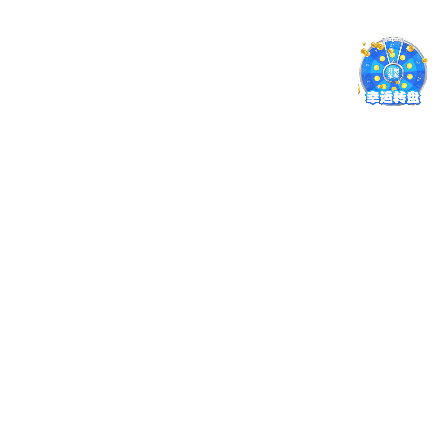
北伦敦德比阿森纳热刺连过三人逆
下一篇：
雷纳面对土耳其防线能否制造禁区
智能赛程提醒
足总杯主场强队也会卡在射门地图
斯维拉尔球员观察：脚下出球决定上限
阿甲中稳定的防守纪律，为何在对手变
西甲左脚边锋技术观察：与边后卫配合
马尔蒂尼资料整理：代表作品的关键助
女篮世界杯阵容分析信息
6月20日厄瓜多尔vs库拉索数据前瞻