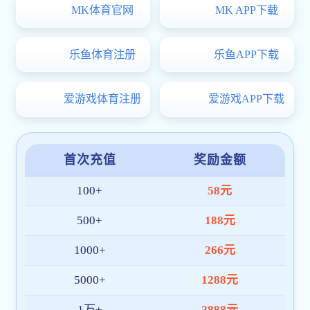
绝对的速度与力量。在这种高压之下，德
国的双后腰必须承担起“减速带”的角色。他
们不能轻易地被对手的假动作晃开重心，
也不能在身体对抗中处于下风。德国后腰
要做的，不是像艺术家一样优雅地分球，
而是像工兵一样精准地铲断。任何一次后
腰保护上的失位，都意味着科特迪瓦前锋
将直接单挑德国门将。这种视觉冲击力极
强的攻防转换，正是世界杯最原始的激情
所在。
从战术细节上看，双方的后腰保护策略也
存在微妙的差异。科特迪瓦更倾向于利用
极强的个人防守能力去执行一对一的绞