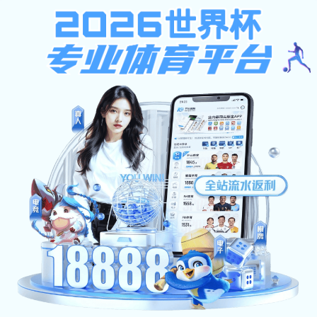
搜索与筛选...
科特迪瓦vs德国2026世界杯
后腰保护
2026-06-20 14:37
·
88
增量更新每次...
在足球的世界里，中场从来不是优雅诗人
的沙龙，而是角斗士的竞技场。2026年世
界杯的赛程表上，科特迪瓦与德国的这场