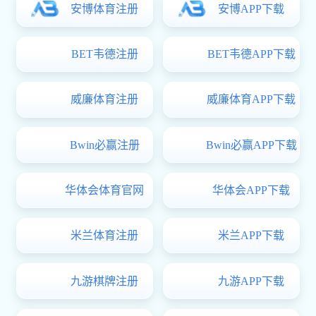
间完成对德国核心区域的施压，那么维尔
茨或穆西亚拉这样的天才攻击手将在禁区
弧顶获得致命的起脚空间。科特迪瓦的防
守后腰必须具备极强的预判能力，他不能
仅仅是去追球，而是需要用身体去“堵住”德
国队进攻的血管。这不仅仅是单防的问
题，更是对整个后防线的保护——一旦后
腰被德国的节奏带跑，科特迪瓦的三中卫
体系将直接暴露在对方的冲击之下。
反观德国队，他们的后腰保护则要应对一
种更为骇人的冲击力。科特迪瓦的锋线上
向来不缺少身体如钢筋铁骨般的野兽型前
锋，他们的反击往往直来直去，依靠的是