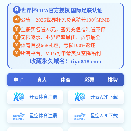
对决，被许多战术分析师提前标注为“腰部
的战争”。当人们习惯于谈论德国战车的钢
铁意志或非洲大象的野性冲击时，真正懂
球的球迷都知道，这场比赛的胜负手，将
牢牢锁定在双方后腰的每一次拦截与出球
之间。后腰保护，这个看似基础却关乎生
死的战术命题，将成为决定两队能否在美
加墨的草皮上继续前行的关键钥匙。
对于科特迪瓦而言，他们的后腰保护面临
着一场史无前例的对抗升级。德国队的中
场向来以跑动能力与传控精度著称，他们
擅长通过连续的横向转移来撕扯对手的防
守阵型。若科特迪瓦的后腰无法在第一时