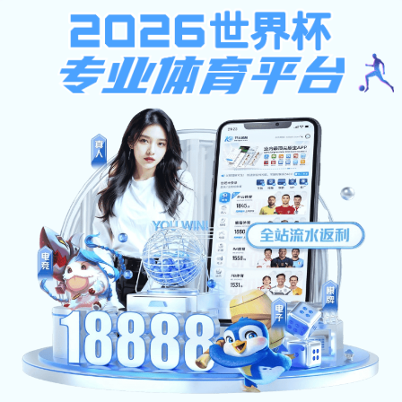
搜索与筛选...
弗拉门戈球迷激光笔照门将
受重罚
2026-06-26 16:34
·
113
增量更新每次...
在刚刚结束的一场南美解放者杯焦点战
中，弗拉门戈球迷的一个不理智举动，不
仅让球队陷入舆论漩涡，更引发了国际足