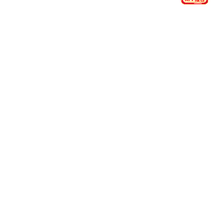
足总杯主场强队也会卡在射门地图
在绿茵世界的版图上，足总杯始终是一块充满奇迹
与“冷门”的温床，它...
2026-08-07
斯维拉尔球员观察：脚下出球决定上限
在世界足坛的版图上，门将位置的定义正在被急速
重写。昔日“一夫当...
2026-08-07