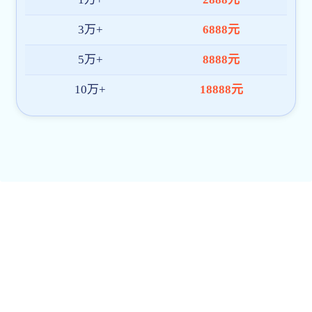
恰是达曼协作擅长的领域。他们在加时赛
中依然保持着高效跑动，每一次拼抢都显
得无比坚决。
加时赛下半场，就在所有人都以为比赛将
进入点球大战时，奇迹发生了。第118分
钟，达曼协作在右路发动快速反击。边锋
利用速度甩开防守队员，将球横传至中
路。跟进的攻击手不停球直接推射，皮球
应声入网。2比1！绝杀！球场的计时器仿
佛在这一刻凝固。达曼协作完成了一场堪
称经典的逆转，他们不仅赢下了这场比
赛，更赢得了所有球迷的尊重。这一幕，
让人想起沙特联赛历史上诸多以弱胜强的