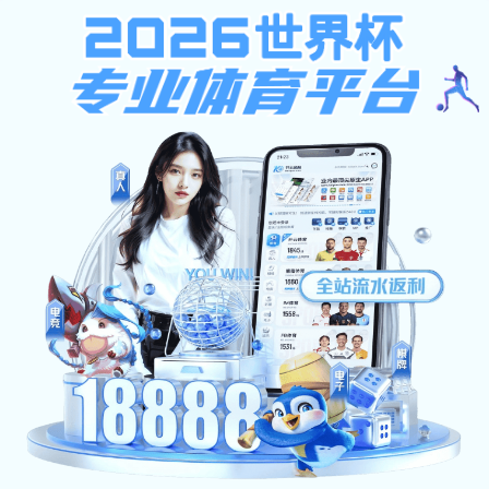
搜索与筛选...
达曼协作加时绝杀吉达联合
改写剧本沙特联热血一战
2026-06-04 16:15
·
89
增量更新每次...
达曼协作加时绝杀吉达联
合改写剧本沙特联热血一
战