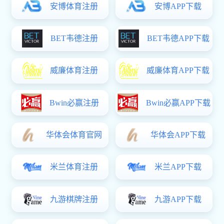
射手之间的直接对话，永远是这个星球上
最动人的剧情。
让我们将目光聚焦于两位本赛季领跑射手
榜的超级巨星。阿森纳阵中的锋线尖刀，
以其如猎豹般的启动速度和无与伦比的门
前嗅觉，一次次撕开对手的防线。他总能
在对手后卫与门将之间找到那条最微小的
缝隙，就像外科医生般精准地完成最后一
击。而热刺方面，那位身披白袍的当家人
则更强调全面性——他既能回撤中场组织
调度，又能在禁区内以蛮不讲理的方式完
成轰炸。两种截然不同的进球艺术，在北
伦敦德比的舞台上形成了一组奇妙的镜