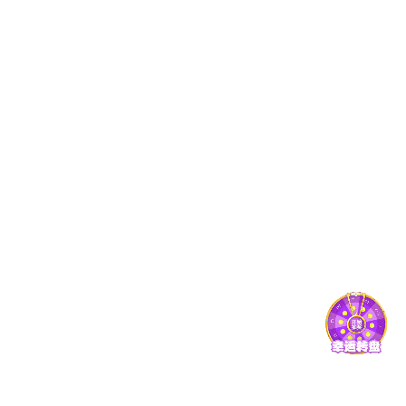
上一篇：
国足补时逆转克罗地亚韦世豪世界
下一篇：
欧冠勒沃库森斯图加特定位球爆发
智能赛程提醒
足总杯主场强队也会卡在射门地图
斯维拉尔球员观察：脚下出球决定上限
阿甲中稳定的防守纪律，为何在对手变
西甲左脚边锋技术观察：与边后卫配合
马尔蒂尼资料整理：代表作品的关键助
女篮世界杯阵容分析信息