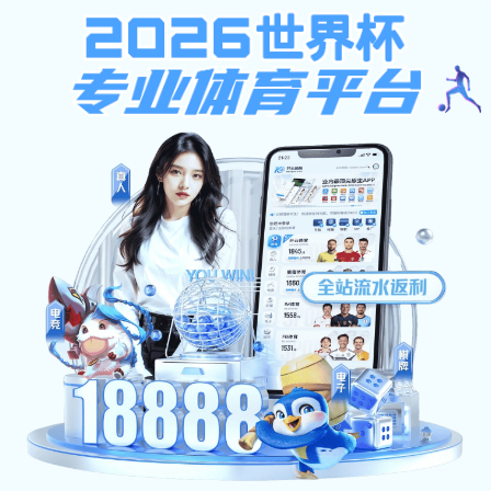
搜索与筛选...
足协杯浙江队北京国安两球
完胜豪门翻车赛后热议
2026-06-09 17:07
·
113
增量更新每次...
在足球的世界里，冷门永远是最动人的剧
本。当足协杯的烽火点燃，浙江队与北京
国安的这场对决，以一种令所有人瞠目结