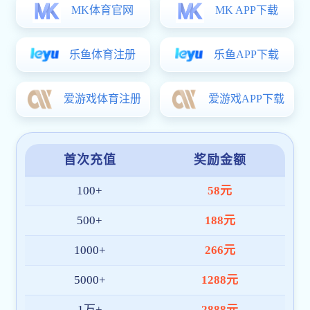
在对手的狂轰滥炸下失去悬念。
然而，足球比赛的魅力在于它的不可预测
性。下半场第60分钟，北京国安依靠一次
角球混战，由外援法比奥头球破门，取得
了领先。仅仅10分钟后，国安又利用反击
机会，由姜祥佑抽射扩大比分，2比0。此
时的济南奥体中心陷入了一片沉寂。两球
落后，面对的是联赛中防守最为稳固的球
队之一，逆转的希望在许多人心中已经变
得渺茫。但山东泰山没有放弃，主教练崔
康熙迅速调整战术，派上了速度型边锋陈
蒲和高中锋费莱尼，试图用不同的进攻套
路撕开国安的防线。第85分钟，泰山队的