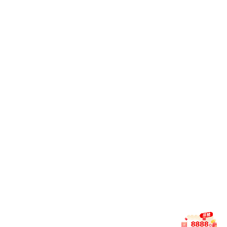
Telegram 频道
体育报道
足球第一现场
足球战意值
延伸阅读