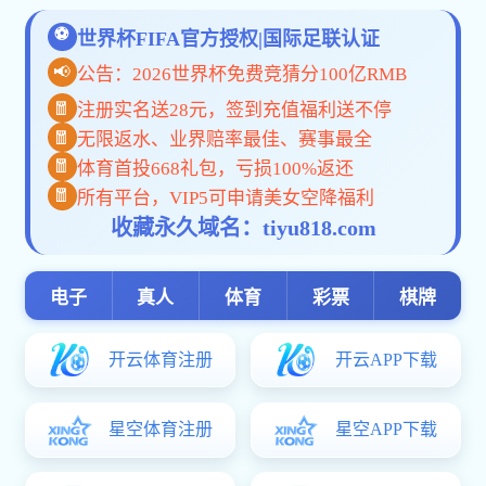
了一场足以载入史册的压哨逆转。这不是
一场普通的胜利，而是一次意志力的极致
爆发，一个由门将王大雷用高接低挡筑起
堡垒，最终由全队合力完成的反击传奇。
当终场哨响，比分定格在3比2，山东泰山
在补时阶段连入两球，逆转北京国安。这
不仅仅是一场比赛的胜利，更是泰山队在
逆境中重生的宣言。而这一切，都离不开
王大雷那宛如天神下凡般的守护。本文将
带您重温这场压哨名局，解析王大雷如何
用一己之力改变了比赛的走向。
从比赛的第一分钟起，北京国安就展现了
强烈的客场求胜欲望。他们利用中场的控