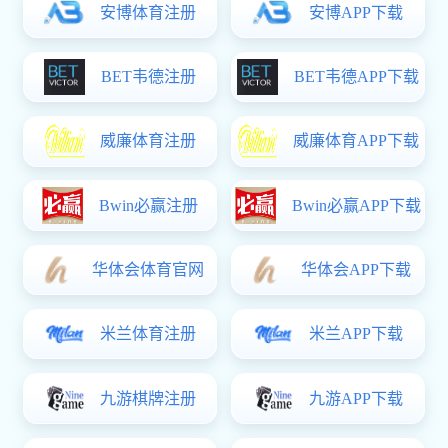
制力不断向山东泰山的防线施压，试图用
快速的传切撕开主队的防守。上半场第15
分钟，国安前锋张玉宁在禁区弧顶接到队
友的横敲，一脚势大力沉的射门直奔球门
左下角。就在全场山东球迷屏住呼吸的瞬
间，王大雷如同一道闪电般侧身扑出，用
指尖将球挡出了底线。这次扑救奠定了整
场比赛的基调，也让队友们意识到，门线
上有一道不可逾越的屏障。高空球、近距
离抽射、角度刁钻的头球，王大雷高接低
挡，一次次化解了国安的威胁。每一次成
功的防守，都像是一剂强心针，注入了泰
山队逐渐躁动的血液中。如果没有王大雷
在前半段的稳定输出，山东泰山或许早已