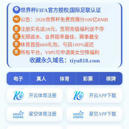
时燃烧的史诗序章。2026年世界杯小组
赛，这两支来自不同大陆的铁血之师即将
上演一场充满未知与冲突的绿茵对话。对
于全球球迷而言，这不仅仅是一场比赛，
更是一次足球文明的激烈碰撞。
土耳其队，这支曾经在2002年韩日世界杯
上斩获季军的“星月军团”，近年来在国际赛
场上始终保持着一种令人忌惮的韧性。他
们的足球哲学根植于欧洲的战术纪律与本
土球员天生的野性，中场的绞杀能力与边
路反击的速度是其标志性武器。领衔锋线
的伊尔马兹与恰尔汗奥卢的连线，往往能
在电光火石间撕开对手防线。