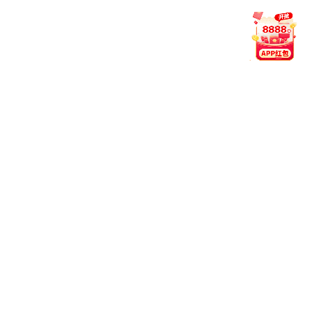
足总杯主场强队也会卡在射门地图
在绿茵世界的版图上，足总杯始终是一块充满奇迹
与“冷门”的温床，它...
2026-08-07