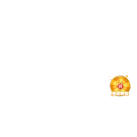
大赛历经无数次检验的世界级球员，任何
零点几秒的犹豫都将付出沉重的代价。
这场比赛的最终定论，无疑让全世界球迷
再次认识了顶级女足对抗的魅力。虽然仅
是一场友谊赛，但美国女足在一度落后、
场面并不占优的情况下，展现了强大的心
理调节能力和战术执行力。而那清晰的脉
络最终凝练而成的瞬间，摩根在一瞬间的
决断被官方反复播放，成为本次焦点战报
最具代表性的画面。在赛后采访中，