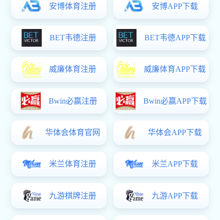
兰女足的绝杀。这场胜利不仅让卫冕冠军
展现了顶级的战术素养，更因其戏剧性的
过程，迅速在全球社交媒体上点燃了讨论
热度，成为当天体育版块的头号焦点战
报。现场数万名球迷的声浪从震耳欲聋的
助威瞬间转为死一般的寂静，唯有客队看
台爆发出海啸般的欢呼，这一夜的温布
利，注定属于那一次完美的团队协作与个
人灵感的结晶。
复盘整场比赛，双方的战术博弈从一开始
就针锋相对。英格兰女足坐拥主场之利，
开场后便利用高位逼抢试图压制美国女足
的控球体系。她们的中场拦截凶狠，边路
突击速度极快，一度在第23分钟由一次角