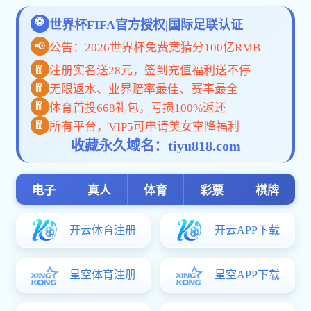
人都在屏息凝神，等待一个足以改变局势
的常规操作，但足球的魅力往往在于意料
之外的爆发。正是此时，美国女足阵中一
位球星以一次石破天惊的配合，将战火直
接烧向了英格兰女足的禁区腹地。高速运
转的皮球经过连续传递，最终在禁区弧顶
处完成了一次精准的过渡，一脚看似轻描
淡写却力道千钧的横敲，瞬间撕破了对手
精心布置的防线——这记堪称范本的摩根
一脚出球，如手术刀般切开了防守的空
间，为队友创造了起脚时机。所有人的目
光中，皮球划出一道诡异的弧线直挂死
角，2比1，美国女足在客场完成了对英格