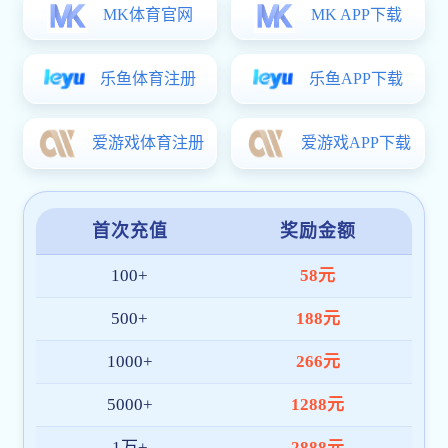
球配合打破僵局，1比0的比分让主队球迷
看到了复仇的希望。然而，美国女足作为
世界排名第一的劲旅，其底蕴与韧性正是
她们最可怕的武器。在失球后，她们并未
慌乱，而是依靠中后场稳固的传递逐步稳
住阵脚，引导比赛进入自己的节奏。上半
场尾声阶段，正是通过一次快速转换，由
边路传中制造禁区混战，她们趁乱将比分
扳平为1比1，带着相对均衡的局势步入中
场休息。易边再战，双方在体能下降的情
况下，相互之间的身体对抗更加激烈。英
格兰女足曾有过数次扩大比分的良机，她
们的快速反击几乎撕开了美国队的防线，