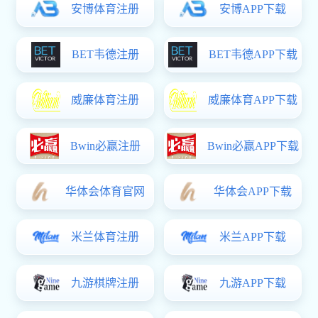
队的防线在开局阶段并未承受太大压力。
但比赛的转折点出现在第28分钟，当河南
队的一次反击被申花门将奋力扑出后，球
权快速转换至申花脚下。此时，那位令人
生畏的领袖人物从中场启动，他接到队友
的斜长传，在禁区边缘用一次精准的停球
晃过防守队员，随后左脚低射远角。皮球
擦着立柱滚入网窝，1比0。整个航海体育
场瞬间寂静，只有申花远征军看台上爆发
出震耳欲聋的欢呼。这个进球不仅是技术
的胜利，更是意志的胜利——它诠释了何
谓“队魂归来”，一名领袖如何用瞬间改变战
局。