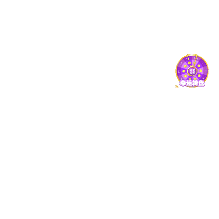
上一篇：
2026世界杯捷克vs墨西哥爆冷可能
下一篇：
世预赛波兰丹麦对攻战，莱万鱼跃冲
智能赛程提醒
6月20日厄瓜多尔vs库拉索数据前瞻
2026世界杯阿利松面对苏格兰单刀球
2026世界杯塞内加尔伊拉克赛前盘口
6月16日阿尔及利亚对阿根廷比分预
世界杯阿布莱拉对阵阿尔及利亚长传