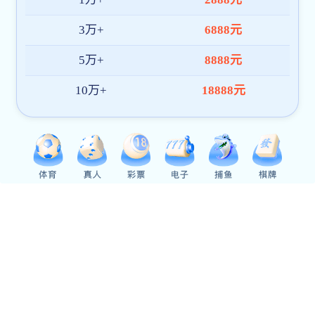
般的直塞，撕开河南队整条防线。后插上
的外援前锋心领神会，迎球怒射，皮球应
声入网，2比1。这次助攻如同教科书般经
典，精准的时机判断、无懈可击的传球线
路，将“队魂归来”四字刻在了比赛的每一帧
画面中。
随后的时间里，河南队虽全力压上，但申
花在重新取得领先后明显加强了控球与节
奏管理。那位核心领袖不仅参与组织，更
主动回防，多次在关键位置破坏对手的进
攻。他的每一次触球、每一次呼喊，都在
向全队传递着稳定的信号。与此同时，申
花年轻球员的表现也可圈可点，他们在老