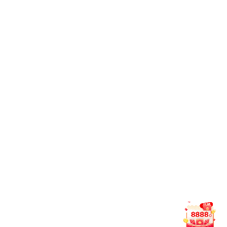
Telegram 频道
体育报道
足球第一现场
足球战意值
延伸阅读