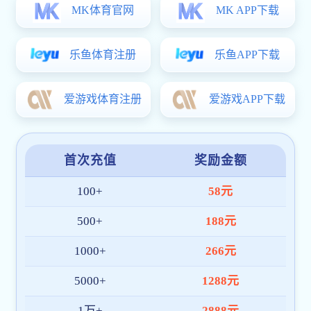
费哈后场断球成功，随即发动了一次简洁
却致命的快速反击。皮球经过三脚简洁的
传递，来到了左路。此时，一个并不起眼
的身影开始启动——他就是费哈的主帅在
赛前精心布置的替补奇兵。这位在平日里
鲜有出场机会的球员，如同潜伏在暗处的
猎豹，敏锐地捕捉到了吉达国民防线的瞬
时松懈。他沿着边线高速冲刺，接应队友
的过顶长传，在电光火石之间，用一记精
准的胸部停球将球卸下。面对飞身扑来的
吉达国民后卫，他没有丝毫犹豫，内切一
步，直接起脚兜射远角。整个动作一气呵
成，皮球划出一道诡异的弧线，绕过门将
的指尖，打在远端立柱内侧弹入网窝。1比