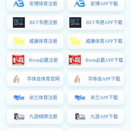
干扰。在这种环境下，单纯依靠蛮力或速
度强行突破显然不是明智之举。杜克需要
提高自己的无球跑动智慧，通过频繁的变
向与突然的启动，在土耳其防线的肋部区
域寻找稍纵即逝的空当。这种“绕桩式”的移
动，往往能为他创造出更佳的第一脚触球
机会，从而为后续的终结效率奠定基础。
其次，杜克的个人技术特点决定了他的破
门机会大多来源于禁区内的抢点与二次反
应。土耳其防线虽然整体性很强，但在面
对快速、连续的传中或远射后的反弹球
时，偶尔会出现盯人不紧或解围不远的漏
洞。这正是杜克需要重点捕捉的时机。他