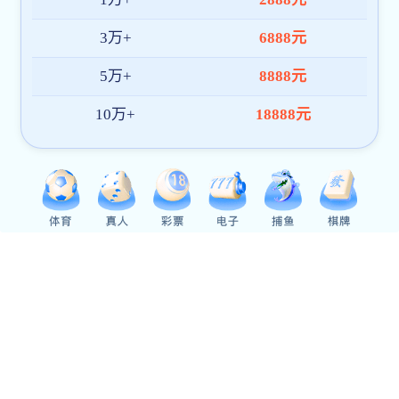
择。杜克若想提高终结效率，就需要在获
得破门机会前保持足够的耐心，多与中场
球员进行撞墙式配合，用频繁的传递撕扯
对方防线的同时，为自己蓄力。这种“以柔
克刚”的策略，反而可能创造出比正面强攻
更多的射门空间。
值得注意的是，定位球或许将成为杜克化
解土耳其防线威胁的“秘密武器”。土耳其球
员在防守定位球时，虽然身高与力量不落
下风，但在争抢第二落点时的专注度有时
会下滑。杜克可以尝试利用这一特性，在
角球或任意球开出后，不急于第一时间争
顶，而是悄然埋伏在后点，等待皮球阴差