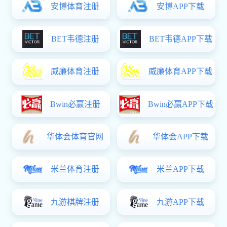
职责早已超越了单纯的防守型后腰。如果
埃尔内尼仅仅停留在中后场进行安全球转
移，那么对手的压迫策略便会轻易得逞。
因此，埃尔内尼提升推进速度成为了本场
比赛的胜负手之一。他需要在大步带球向
前的同时，准确发现位于两肋空当的队
友，从而撕开新西兰队的防线。这种提速
不仅考验他的爆发力，更考验他在高速移
动中做出决策的能力。
从技术统计层面观察，埃尔内尼的拦截数
据与推进速度息息相关。当他在中场成功
抢断后，若能迅速转入反攻，新西兰队的
回防节奏将瞬间被打乱。过往比赛中，埃