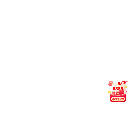
2026-08-07
斯维拉尔球员观察：脚下出球决定上限
在世界足坛的版图上，门将位置的定义正在被急速
重写。昔日“一夫当...
2026-08-07