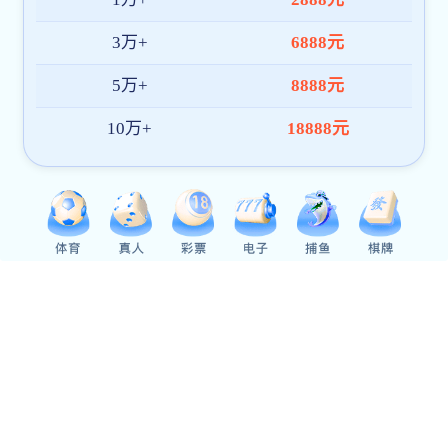
腰球员的拦截数据往往被低估，因为一次
成功的拦截若无法转化为有效的进攻，其
战术价值便会大打折扣。本场对决中，埃
尔内尼的每一次抢断都可能成为快速反击
的起点，而他能否在抢断后第一时间抬头
观察场上的空间，将决定埃及队的进攻威
胁程度。
从心理层面来看，埃尔内尼同样需要展现
出更强的侵略性。新西兰队习惯于利用强
硬的防守来扰乱对手的节奏，这就要求埃
尔内尼必须保持冷静的头脑，同时用更果
决的上抢来打破对手的战术部署。如果埃
尔内尼能够在本场比赛中交出多次关键的