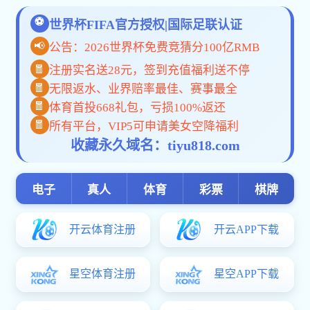
是胜负，更是一名核心球员在关键战役中
的真实数据呈现。当谈论到埃尔内尼，人
们往往会联想到他在阿森纳时期的稳健出
球与横向调度。然而，面对身体素质出
众、逼抢凶猛的新西兰队，埃尔内尼能否
真正提升自己的推进速度，从而贡献更具
威胁的拦截数据，这已成为各界热议的焦
点。本文将从战术角度出发，深度剖析埃
尔内尼如何在高强度对抗中实现效率跃
升。
新西兰队的防守体系极具层次感，他们擅
长利用身体对抗与快速收缩来限制对手的
中路渗透。在这样的环境里，埃尔内尼的